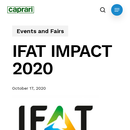
Skip
Menu
to
search
main
content
Events and Fairs
IFAT IMPACT
2020
October 17, 2020