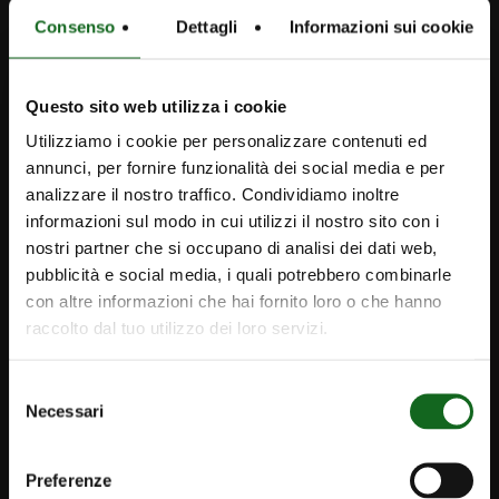
Consenso
Dettagli
Informazioni sui cookie
Questo sito web utilizza i cookie
Utilizziamo i cookie per personalizzare contenuti ed
annunci, per fornire funzionalità dei social media e per
analizzare il nostro traffico. Condividiamo inoltre
informazioni sul modo in cui utilizzi il nostro sito con i
nostri partner che si occupano di analisi dei dati web,
iPump
pubblicità e social media, i quali potrebbero combinarle
con altre informazioni che hai fornito loro o che hanno
Newsletter
raccolto dal tuo utilizzo dei loro servizi.
Contact
info@calpedaireland.com
Selezione
Necessari
del
Caprari Pumps IE
consenso
Preferenze