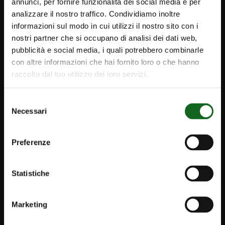
Caprari Pumps IE
annunci, per fornire funzionalità dei social media e per
analizzare il nostro traffico. Condividiamo inoltre
informazioni sul modo in cui utilizzi il nostro sito con i
PRODUCTS
nostri partner che si occupano di analisi dei dati web,
pubblicità e social media, i quali potrebbero combinarle
con altre informazioni che hai fornito loro o che hanno
SOLUTIONS
raccolto dal tuo utilizzo dei loro servizi.
Our Projects
Irrigation
Selezione
Necessari
del
Aqueducts and wastewater management
consenso
Infrastructure
Preferenze
Industry and special applications
Firefighting Applications
Statistiche
INNOVATION
Marketing