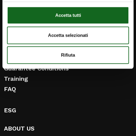
DISTRIBUTION AND SERVICE
Accetta tutti
Presale service
Distribution and Service
Accetta selezionati
Genuine parts
iPump
Rifiuta
General terms of sale
Guarantee Conditions
Training
FAQ
ESG
ABOUT US