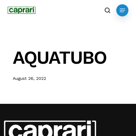
Skip
Menu
to
search
main
content
AQUATUBO
August 26, 2022