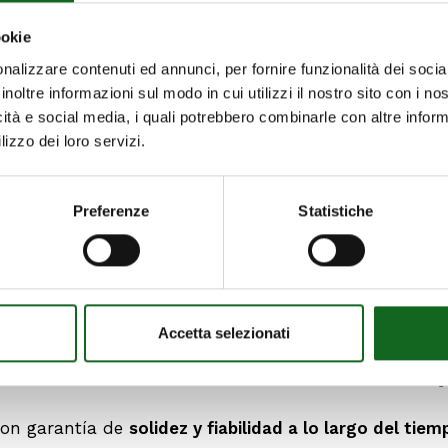
ookie
nalizzare contenuti ed annunci, per fornire funzionalità dei socia
inoltre informazioni sul modo in cui utilizzi il nostro sito con i n
icità e social media, i quali potrebbero combinarle con altre inform
lizzo dei loro servizi.
S NUEVOS MOTORES SUMERGIDOS MAC 10″ – 12″
Preferenze
Statistiche
e de lengüeta para los motores sumergidos MAC10″ y 
to, la oferta Caprari
garantiza la máxima intercambia
ieren la sustitución del motor.
Accetta selezionati
celencia en el mercado ofrecen un ahorro
económico y
 son garantía de
solidez y fiabilidad a lo largo del tiem