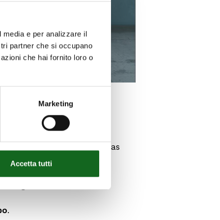
l media e per analizzare il
ostri partner che si occupano
azioni che hai fornito loro o
Marketing
MAC12″.
bilidad
con todas las bombas
Accetta tutti
 energético
.
po
.