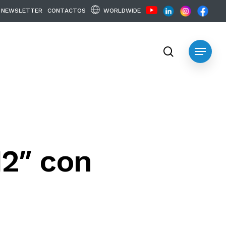
WORLDWIDE
N
E
W
S
L
E
T
T
E
R
C
O
N
T
A
C
T
O
S
search
Menu
12″ con