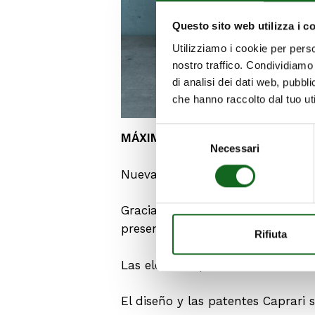
Questo sito web utilizza i c
Utilizziamo i cookie per perso
nostro traffico. Condividiamo 
di analisi dei dati web, pubbl
che hanno raccolto dal tuo uti
Selezione
MÁXIMA VERSATILIDAD PARA LO
Necessari
del
consenso
Nueva configuración con arrastr
Gracias a esta variante de produc
presentes en el mercado que requ
Rifiuta
Las elevadas prestaciones de ex
El diseño y las patentes Caprari