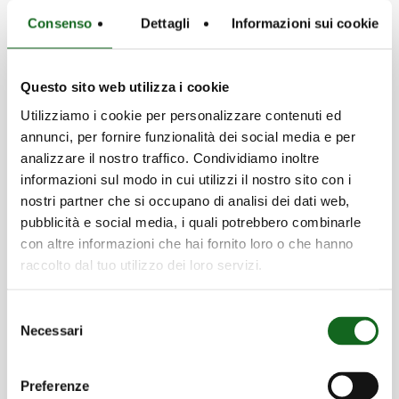
Consenso
Dettagli
Informazioni sui cookie
Questo sito web utilizza i cookie
Utilizziamo i cookie per personalizzare contenuti ed
CertificacionesCertificaciones
annunci, per fornire funzionalità dei social media e per
analizzare il nostro traffico. Condividiamo inoltre
La garantía de nuestro compromiso con la
informazioni sul modo in cui utilizzi il nostro sito con i
sostenibilidad medioambiental, la
nostri partner che si occupano di analisi dei dati web,
seguridad laboral y la fiabilidad de los
pubblicità e social media, i quali potrebbero combinarle
productos
con altre informazioni che hai fornito loro o che hanno
raccolto dal tuo utilizzo dei loro servizi.
Descubre más
Selezione
Necessari
del
consenso
Preferenze