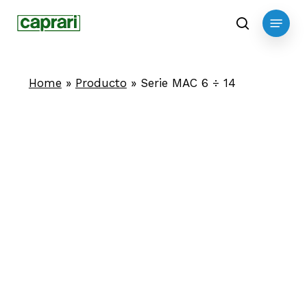
Skip
Menu
to
search
main
content
Home
»
Producto
»
Serie MAC 6 ÷ 14