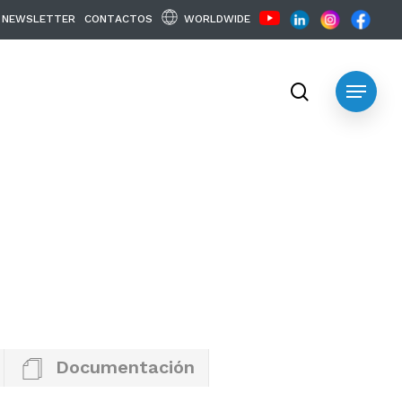
WORLDWIDE
N
E
W
S
L
E
T
T
E
R
C
O
N
T
A
C
T
O
S
search
Menu
Documentación