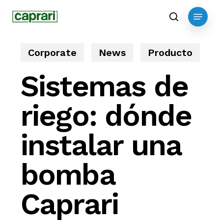
Skip
Menu
to
search
main
content
Corporate
News
Producto
Sistemas de
riego: dónde
instalar una
bomba
Caprari