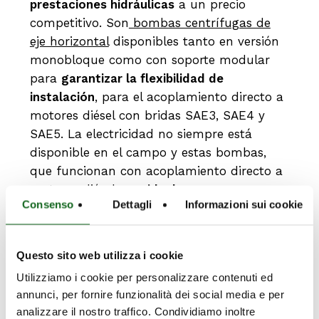
prestaciones hidráulicas
a un precio
competitivo. Son
bombas centrífugas de
eje horizontal
disponibles tanto en versión
monobloque como con soporte modular
para
garantizar la flexibilidad de
instalación
, para el acoplamiento directo a
motores diésel con bridas SAE3, SAE4 y
SAE5. La electricidad no siempre está
disponible en el campo y estas bombas,
que funcionan con acoplamiento directo a
motores diésel, son
ideales para
Consenso
Dettagli
Informazioni sui cookie
aplicaciones como motobombas y
enrolladores de riego
. Estas máquinas son
el resultado de una cuidadosa investigación
Questo sito web utilizza i cookie
en cuanto a materiales y tecnología de
Utilizziamo i cookie per personalizzare contenuti ed
funcionamiento, por lo que
son muy
annunci, per fornire funzionalità dei social media e per
robustas
, adecuadas para trabajar
durante
analizzare il nostro traffico. Condividiamo inoltre