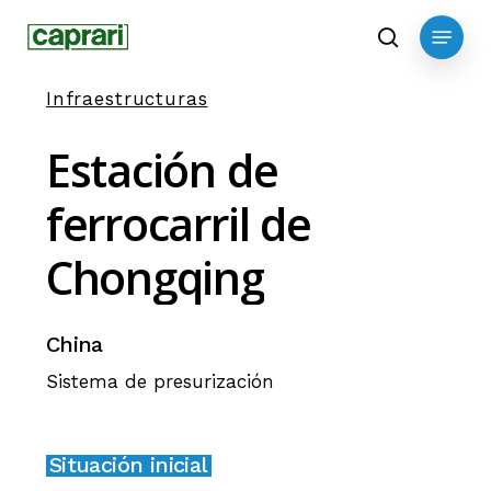
Skip
Menu
to
search
main
Infraestructuras
content
Estación
de
ferrocarril
de
Chongqing
China
Sistema de presurización
Situación inicial