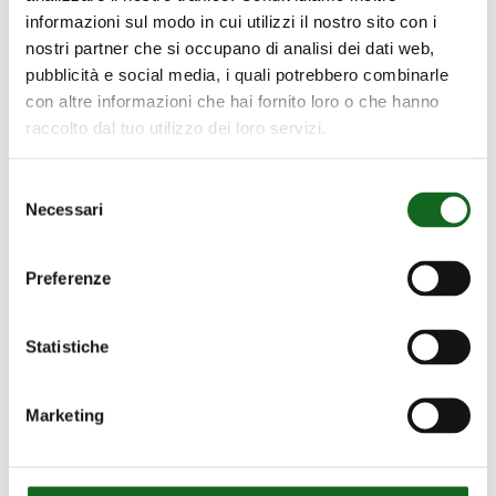
informazioni sul modo in cui utilizzi il nostro sito con i
nostri partner che si occupano di analisi dei dati web,
pubblicità e social media, i quali potrebbero combinarle
con altre informazioni che hai fornito loro o che hanno
raccolto dal tuo utilizzo dei loro servizi.
Selezione
BOMBEO
Necessari
del
PRINCIPAL
consenso
BOMBEO PRINCIPAL DE RIEGO
DE
CAMPO DE GOLF MIJAS GOLF
Preferenze
RIEGO
CAMPO
Statistiche
DE
GOLF
MIJAS
Marketing
GOLF