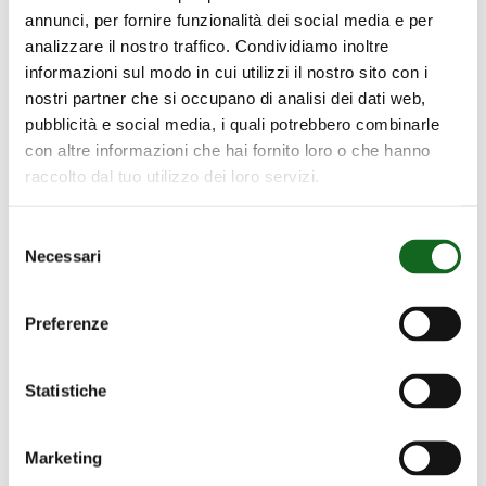
annunci, per fornire funzionalità dei social media e per
analizzare il nostro traffico. Condividiamo inoltre
informazioni sul modo in cui utilizzi il nostro sito con i
nostri partner che si occupano di analisi dei dati web,
pubblicità e social media, i quali potrebbero combinarle
con altre informazioni che hai fornito loro o che hanno
raccolto dal tuo utilizzo dei loro servizi.
Selezione
Necessari
del
consenso
Preferenze
BOMBEO
PRINCIPAL
BOMBEO PRINCIPAL DE RIEGO
Statistiche
DE
CAMPO DE GOLF MIJAS GOLF
RIEGO
CAMPO
Marketing
DE