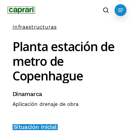
Skip
Menu
to
search
main
Infraestructuras
content
Planta
estación
de
metro
de
Copenhague
Dinamarca
Aplicación drenaje de obra
Situación inicial